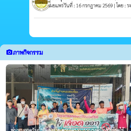
เผยแพร่วันที่ : 16 กรกฎาคม 2569 | โดย : 
ภาพกิจกรรม
camera_alt
พ่นหมอกควันกำจัดยุงลาย ตามโครงการรณรงค์ป้องกันโรคไข้