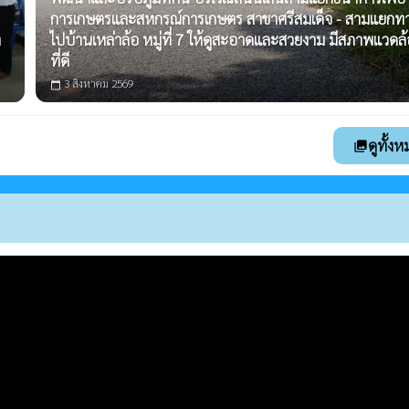
การเกษตรและสหกรณ์การเกษตร สาขาศรีสมเด็จ - สามแยกท
ำ
ไปบ้านเหล่าล้อ หมู่ที่ 7 ให้ดูสะอาดและสวยงาม มีสภาพแวดล
ที่ดี
3 สิงหาคม 2569
calendar_today
ดูทั้ง
photo_library