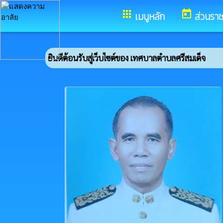
อำเภอศรีสมเด็จ จังหวัดร้อยเอ็ด
apps
today
เมนูหลัก
ส่วนรา
ยินดีต้อนรับสู่เว็บไซต์ของ เทศบาลตำบลศรีสมเด็จ