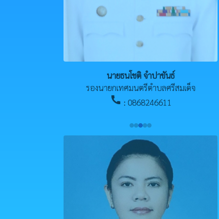
นายธนโชติ จำปาขันธ์
รองนายกเทศมนตรีตำบลศรีสมเด็จ
call
: 0868246611