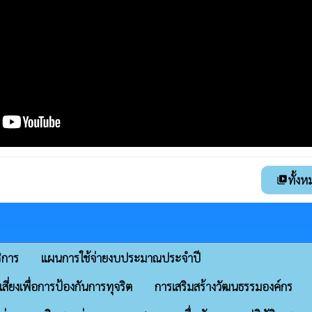
ทั้งห
video_library
ิการ
แผนการใช้จ่ายงบประมาณประจำปี
ี่ยงเพื่อการป้องกันการทุจริต
การเสริมสร้างวัฒนธรรมองค์กร