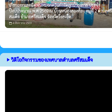
เลือกออกและฉีดพ่นหมอกควันกำจัดลูกน้ำยุงลาย ประจำ
ปีงบประมาณ พ.ศ 2569 ณ บ้านหนองสองห้อง หมู่ที่ 2 ตำบลศรี
สมเด็จ อำเภอศรีสมเด็จ จังหวัดร้อยเอ็ด
4 สิงหาคม 2569
calendar_today
วิดิโอกิจกรรมของเทศบาลตำบลศรีสมเด็จ
play_arrow