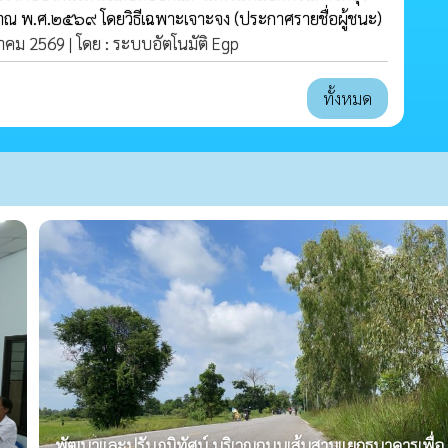
ณ พ.ศ.๒๕๖๙ โดยวิธีเฉพาะเจาะจง
(ประกาศรายชื่อผู้ชนะ)
ฎาคม 2569 | โดย : ระบบอัตโนมัติ Egp
ทั้งหมด
พัฒนาและปรับภูมิทัศน์ บริเวณถนนเส้นสามแยกธนาคารเพื่อ