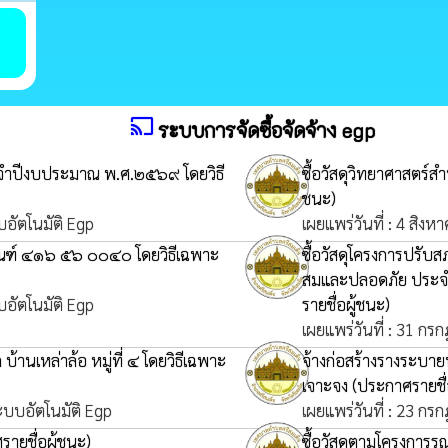
cast
ระบบการจัดซื้อจัดจ้าง egp
ะจำปีงบประมาณ พ.ศ.๒๕๖๙ โดยวิธี
ซื้อวัสดุวิทยาศาสตร์
ชนะ)
บอัตโนมัติ Egp
เผยแพร่วันที่ : 4 สิง
ภัณฑ์ ๔๑๖ ๕๖ ๐๐๔๐ โดยวิธีเฉพาะ
ซื้อวัสดุโครงการปรั
สมและปลอดภัย ประจ
บอัตโนมัติ Egp
รายชื่อผู้ชนะ)
เผยแพร่วันที่ : 31 กร
้านเหล่าล้อ หมู่ที่ ๔ โดยวิธีเฉพาะ
จ้างก่อสร้างรางระบายน
เจาะจง
(ประกาศรายชื่
ระบบอัตโนมัติ Egp
เผยแพร่วันที่ : 23 กร
ายชื่อผู้ชนะ)
ซื้อวัสดุตามโครงการร