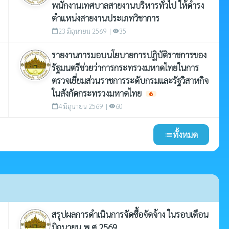
พนักงานเทศบาลสายงานบริหารทั่วไป ให้ดำรง
ตำแหน่งสายงานประเภทวิชาการ
23 มิถุนายน 2569 |
35
calendar_today
visibility
รายงานการมอบนโยบายการปฏิบัติราชการของ
รัฐมนตรีช่วยว่าการกระทรวงมหาดไทยในการ
ตรวจเยี่ยมส่วนราชการระดับกรมและรัฐวิสาหกิจ
ในสังกัดกระทรวงมหาดไทย
local_fire_department
4 มิถุนายน 2569 |
60
calendar_today
visibility
ทั้งหมด
list
สรุปผลการดำเนินการจัดซื้อจัดจ้าง ในรอบเดือน
มิถุนายน พ.ศ.2569