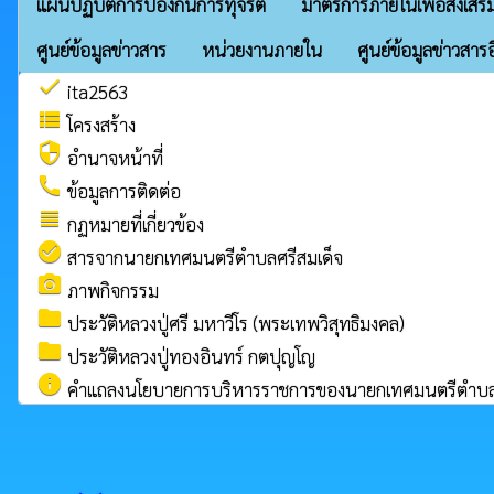
แผนปฏิบัติการป้องกันการทุจริต
มาตรการภายในเพื่อส่งเสริ
ศูนย์ข้อมูลข่าวสาร
หน่วยงานภายใน
ศูนย์ข้อมูลข่าวสารอ
check
ita2563
view_list
โครงสร้าง
security
อำนาจหน้าที่
call
ข้อมูลการติดต่อ
view_headline
กฏหมายที่เกี่ยวข้อง
check_circle
สารจากนายกเทศมนตรีตำบลศรีสมเด็จ
camera_alt
ภาพกิจกรรม
folder
ประวัติหลวงปู่ศรี มหาวีโร (พระเทพวิสุทธิมงคล)
folder
ประวัติหลวงปู่ทองอินทร์ กตปุญโญ
info
คำแถลงนโยบายการบริหารราชการของนายกเทศมนตรีตำบลศ